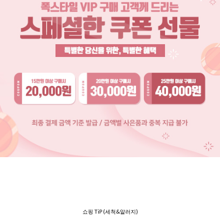
쇼핑 TiP (세척&알러지)