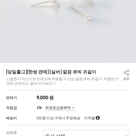
[당일출고][한쌍 판매] [실버] 깔끔 큐빅 귀걸이
노멀한 디자인으로 오래오래 착용할 수 있는 깔끔 큐빅 귀걸이. 저렴한 가
공유
격에 선보여요. 놓치지 마세요♡
9,000
원
판매가
적립금
1%
회원등급별혜택
배송비
3만원 이상 구매시 무료배송
지역별
사이즈