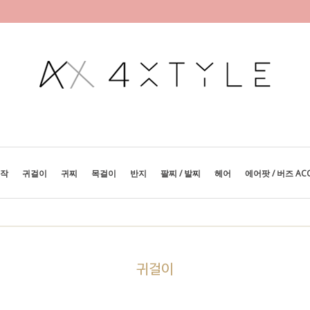
제작
귀걸이
귀찌
목걸이
반지
팔찌 / 발찌
헤어
에어팟 / 버즈 AC
귀걸이