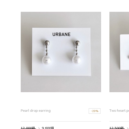
Pearl drop earring
Two heart p
12,000원
9,600원
12,500원