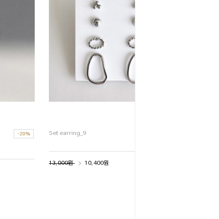
Set earring_9
13,000원
10,400원