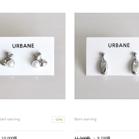
earl earring
Born earring
10,000원
11,500원
9,200원