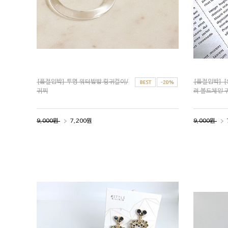
[품절임박] 투명 워터밤밤 링귀걸이/
[품절임박] [S
귀찌
러 볼드체인 
9,000원
7,200원
9,000원