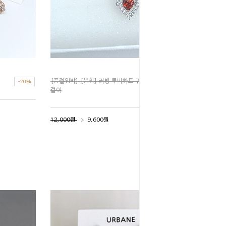
[품절임박] [은침] 러빙 루비하트 귀
걸이
12,000원
9,600원