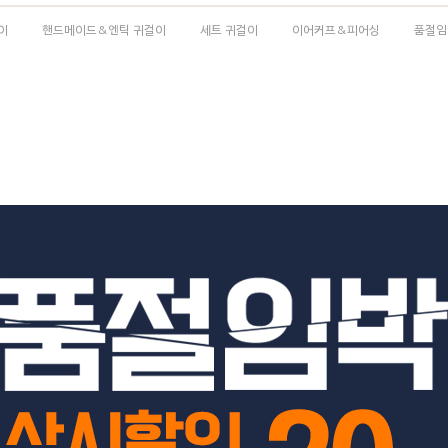
이
핸드메이드&엔틱 귀걸이
세트 귀걸이
이어커프&피어싱
품절임