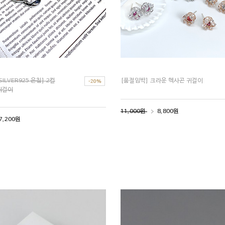
ILVER925 은침] 2컬
[품절임박] 크라운 헥사곤 귀걸이
귀걸이
11,000원
8,800원
7,200원