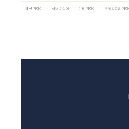
패션 귀걸이
실버 귀걸이
은침 귀걸이
언발&드롭 귀걸