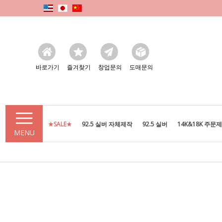
바로가기
즐겨찾기
창업문의
도매문의
★SALE★
92.5 실버 자체제작
92.5 실버
14K&18K 주문
MENU