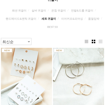
패션 귀걸이
실버 귀걸이
은침 귀걸이
언발&드롭 귀걸이
핸드메이드&엔틱 귀걸이
세트 귀걸이
이어커프&피어싱
품절임박
BEST 50