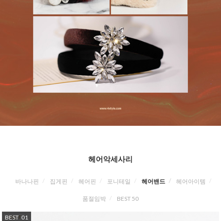
헤어악세사리
바나나핀
집게핀
헤어핀
포니테일
헤어밴드
헤어아이템
품절임박
BEST 50
BEST
01