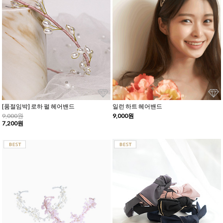
[품절임박] 로하 펄 헤어밴드
일런 하트 헤어밴드
9,000원
9,000원
7,200원