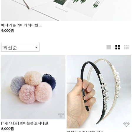
베티 리본 와이어 헤어밴드
9,000원
[5개 1세트] 쁘띠솜솜 포니테일
8,000원