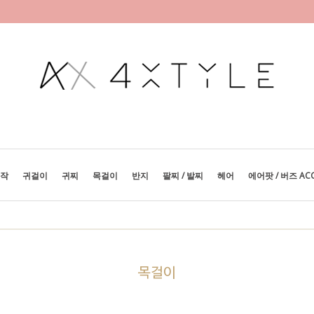
제작
귀걸이
귀찌
목걸이
반지
팔찌 / 발찌
헤어
에어팟 / 버즈 AC
목걸이