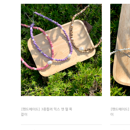
[핸드메이드] 3종컬러 믹스 앤 펄 목
[핸드메이드]
걸이
이