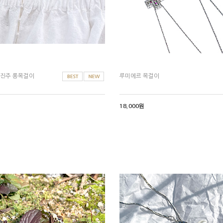
 진주 롱목걸이
루미에르 목걸이
18,000원