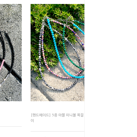
[핸드메이드] 5종 마블 미니볼 목걸
이