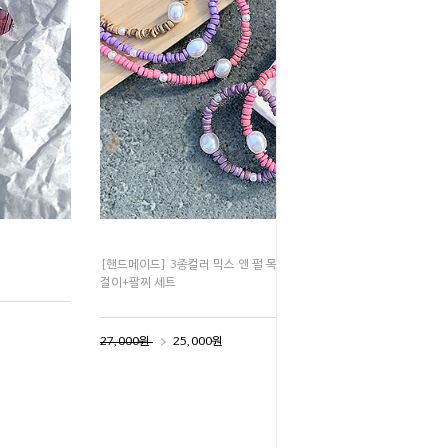
[핸드메이드] 3종컬러 믹스 앤 펄 목
걸이+팔찌 세트
27,000원
25,000원