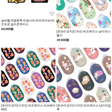
실버벨 귀염뽀짝 인생시바 버즈라이브/버
즈프로 실리콘케이스
20,000원
[트라이코지]디자인 버즈케이스 냥이의나
들이
19,000원
[트라이코지] 디자인 버즈케이스 러브베어
[트라이코지] 디자인 버즈케이스 냥이의집
패턴
콕