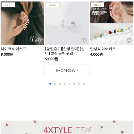
웨이크 이어커프
[당일출고][한쌍 판매] [실
탄생석 이어커프
버] 깔끔 큐빅 귀걸이
9,000원
4,000원
9,000원
SHOP NOW