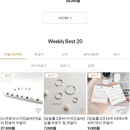
18,000원
MORE
Weekly Best 20
귀걸이&귀찌
목걸이
반지
팔찌&발찌
헤어
에어팟ACC
폰ACC
잡화
[스와로브스키] [실버] 데일
[당일출고][4사이즈] [실버]
[당일출고] [16개 1세트] 에
리 탄생석 귀걸이
심플 라운드 링 귀걸이
브리 데이 귀걸이
27,000원
7,000원
9,000원