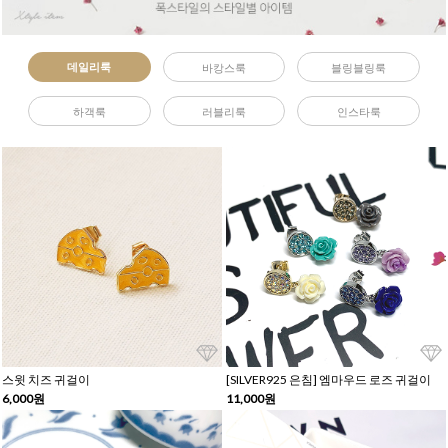
데일리룩
바캉스룩
블링블링룩
하객룩
러블리룩
인스타룩
스윗 치즈 귀걸이
[SILVER925 은침] 엠마우드 로즈 귀걸이
6,000원
11,000원