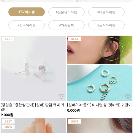
#TV 아이템
#선물용아이템
#태슬아이템
#진주아이템
#가죽팔찌
#초커아이템
[당일출고][한쌍 판매] [실버] 깔끔 큐빅 귀
[실버/10k 골드] 미니멀 링 (귓바퀴) 귀걸이
걸이
8,000원
9,000원