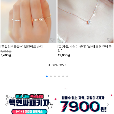
[품절임박] [실버] 탤런티드 반지
[그 겨울, 바람이 분다] [실버] 오영 큐빅 목
걸이
7,000원
5,600원
15,000원
SHOP NOW