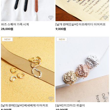
파즈 스퀘어 가죽 시계
[낱개 판매] [실버] 아프레미디 이어커프
28,000원
9,000원
[낱개 판매] [실버] 베세베제 이어커프
[실버] 미끄마끄 귀걸이
8,000원
19,000원