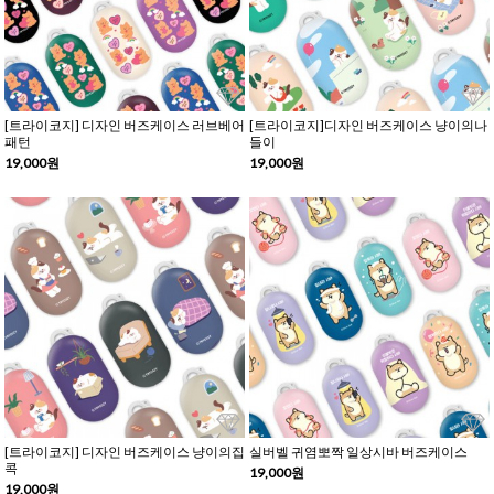
[트라이코지] 디자인 버즈케이스 러브베어
[트라이코지]디자인 버즈케이스 냥이의나
패턴
들이
19,000원
19,000원
[트라이코지] 디자인 버즈케이스 냥이의집
실버벨 귀염뽀짝 일상시바 버즈케이스
콕
19,000원
19,000원