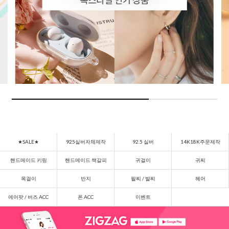
★SALE★
925실버자체제작
92.5 실버
14K18K주문제작
핸드메이드 키링
핸드메이드 책갈피
귀걸이
귀찌
목걸이
반지
팔찌 / 발찌
헤어
에어팟 / 버즈 ACC
폰 ACC
이벤트