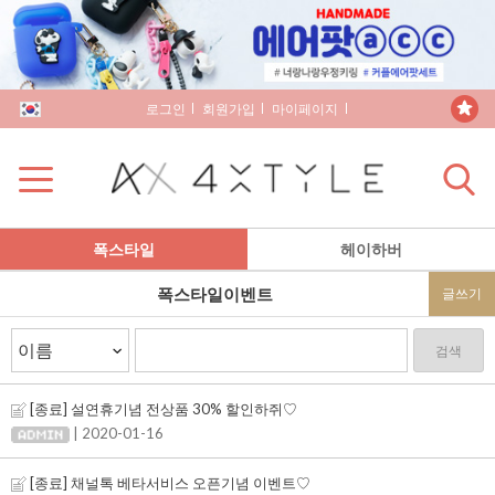
로그인
회원가입
마이페이지
장바구니
폭스타일
헤이하버
폭스타일이벤트
글쓰기
검색
[종료] 설연휴기념 전상품 30% 할인하쥐♡
| 2020-01-16
[종료] 채널톡 베타서비스 오픈기념 이벤트♡