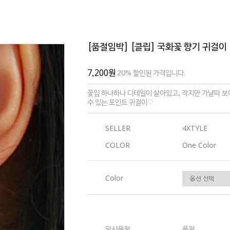
[품절임박] [클립] 국화꽃 향기 귀걸이
7,200원
20% 할인된 가격입니다.
꽃잎 하나하나 디테일이 살아있고, 작지만 가냘파 
수 있는 포인트 귀걸이♡
SELLER
4XTYLE
COLOR
One Color
Color
일시품절
품절