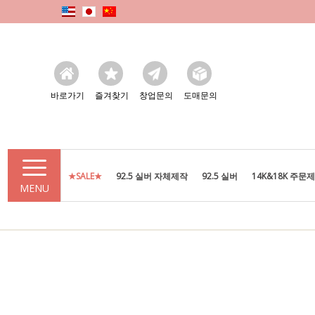
바로가기
즐겨찾기
창업문의
도매문의
★SALE★
92.5 실버 자체제작
92.5 실버
14K&18K 주문
MENU