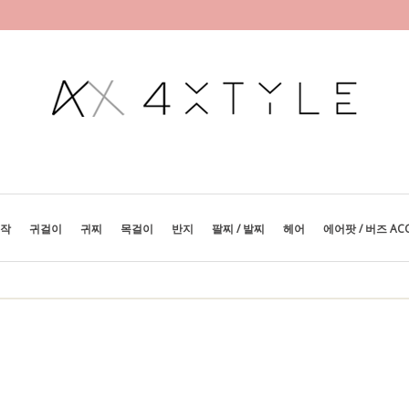
제작
귀걸이
귀찌
목걸이
반지
팔찌 / 발찌
헤어
에어팟 / 버즈 AC