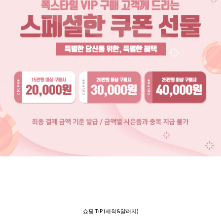
쇼핑 TiP (세척&알러지)