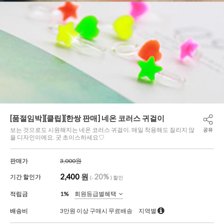
[품절임박][클립][한쌍 판매] 네온 코러스 귀걸이
보는 것으로도 시원해지는 네온 코러스 귀걸이. 매일 착용해도 질리지 않
공유
을 디자인이에요. 굿 초이스하세요♡
판매가
3,000원
2,400
원
20%
기간 할인가
(-
) 할인
적립금
1%
회원등급별혜택
배송비
3만원 이상 구매시 무료배송
지역별