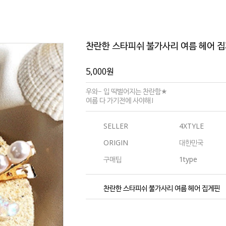
찬란한 스타피쉬 불가사리 여름 헤어 
5,000
원
우와- 입 딱벌어지는 찬란함★
여름 다 가기전에 사야해!
SELLER
4XTYLE
ORIGIN
대한민국
구매팁
1type
찬란한 스타피쉬 불가사리 여름 헤어 집게핀