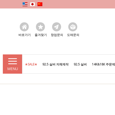
바로가기
즐겨찾기
창업문의
도매문의
★SALE★
92.5 실버 자체제작
92.5 실버
14K&18K 주문
MENU