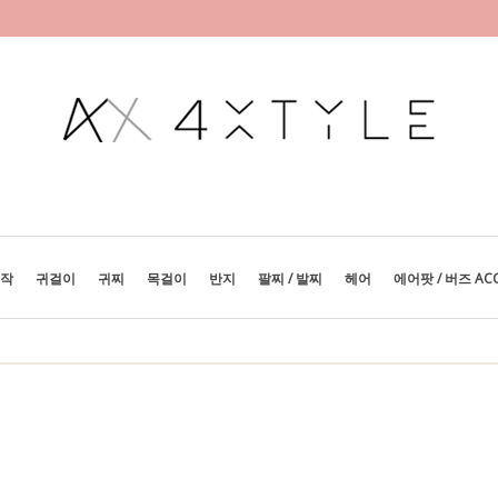
제작
귀걸이
귀찌
목걸이
반지
팔찌 / 발찌
헤어
에어팟 / 버즈 AC