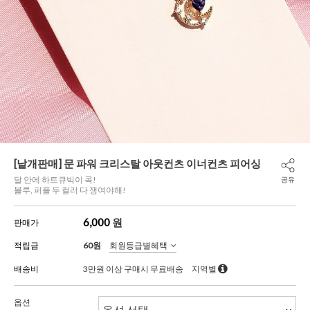
[낱개판매] 문 파워 크리스탈 아웃컨츠 이너컨츠 피어싱
달 안에 하트큐빅이 콕!
공유
블루, 퍼플 두 컬러 다 쟁여야해!
6,000
원
판매가
적립금
60원
회원등급별혜택
배송비
3만원 이상 구매시 무료배송
지역별
옵션