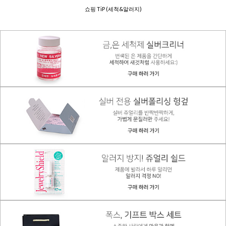
쇼핑 TiP (세척&알러지)