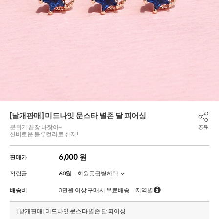
[낱개판매] 미드나잇 문스타 별존 달 피어싱
분위기 끝장 나잖아~
공유
신비로운 블루컬러로 취저!
6,000
원
판매가
적립금
60원
회원등급별혜택
배송비
3만원 이상 구매시 무료배송
지역별
[낱개판매] 미드나잇 문스타 별존 달 피어싱