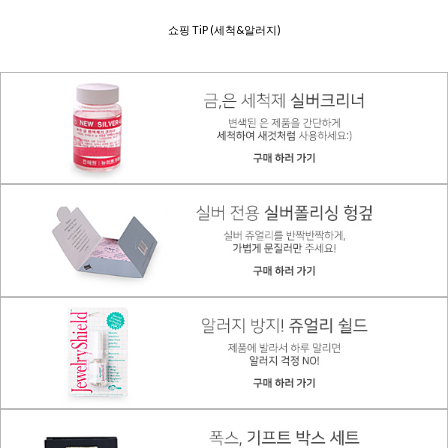
쇼핑 TiP (세척&알러지)