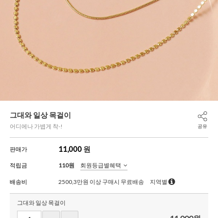
그대와 일상 목걸이
어디에나 가볍게 착-!
공유
11,000
원
판매가
적립금
110원
회원등급별혜택
배송비
2500,3만원 이상 구매시 무료배송
지역별
그대와 일상 목걸이