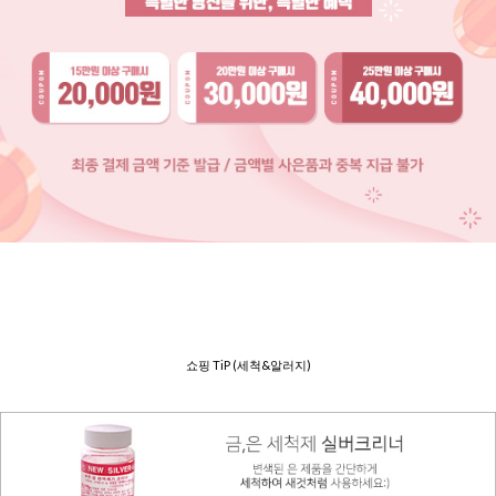
쇼핑 TiP (세척&알러지)