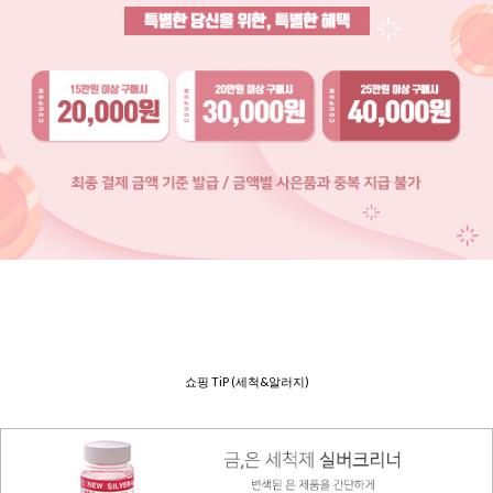
쇼핑 TiP (세척&알러지)