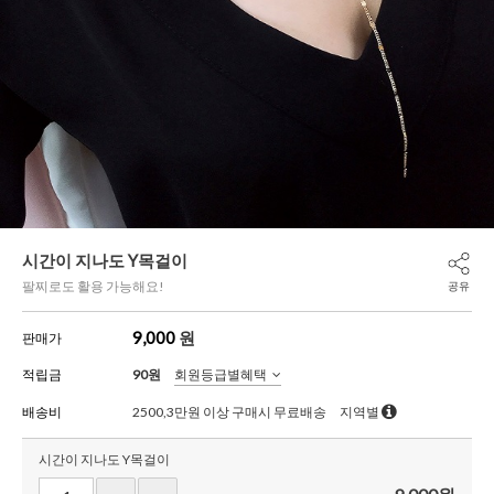
시간이 지나도 Y목걸이
팔찌로도 활용 가능해요!
공유
9,000
원
판매가
적립금
90원
회원등급별혜택
배송비
2500,3만원 이상 구매시 무료배송
지역별
시간이 지나도 Y목걸이