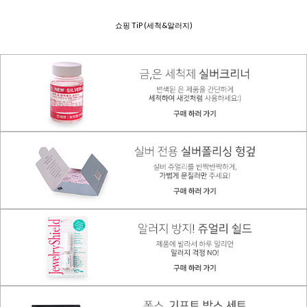
쇼핑 TiP (세척&알러지)