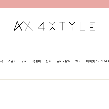
제작
귀걸이
귀찌
목걸이
반지
팔찌 / 발찌
헤어
에어팟 / 버즈 AC