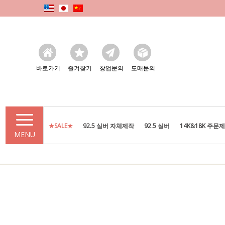
바로가기
즐겨찾기
창업문의
도매문의
★SALE★
92.5 실버 자체제작
92.5 실버
14K&18K 주문
MENU