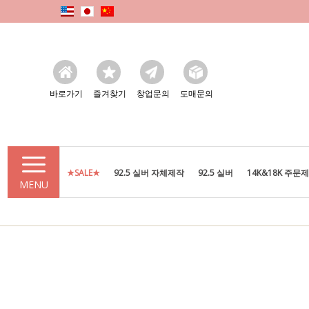
바로가기
즐겨찾기
창업문의
도매문의
★SALE★
92.5 실버 자체제작
92.5 실버
14K&18K 주문
MENU