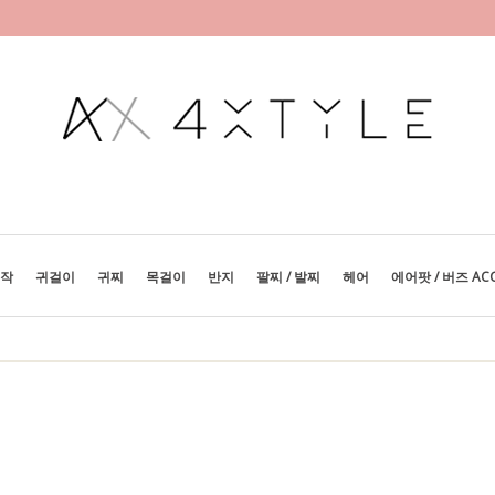
제작
귀걸이
귀찌
목걸이
반지
팔찌 / 발찌
헤어
에어팟 / 버즈 AC