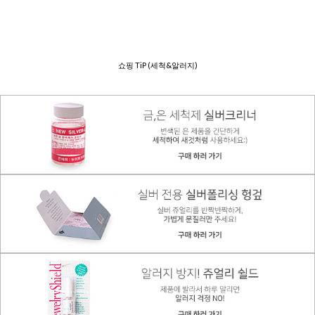
쇼핑 TiP (세척&알러지)