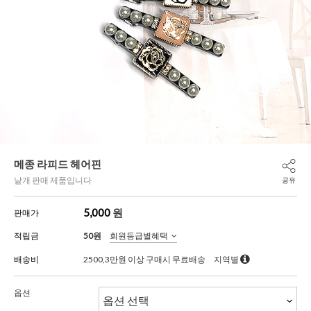
메종 라피드 헤어핀
낱개 판매 제품입니다
공유
5,000
원
판매가
적립금
50원
회원등급별혜택
배송비
2500,3만원 이상 구매시 무료배송
지역별
옵션