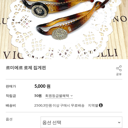
르미에르 로제 집게핀
공유
5,000
원
판매가
적립금
50원
회원등급별혜택
배송비
2500,3만원 이상 구매시 무료배송
지역별
옵션