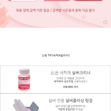
쇼핑 TiP (세척&알러지)