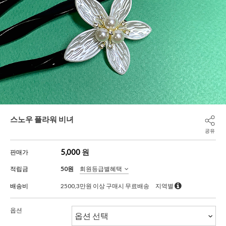
스노우 플라워 비녀
공유
5,000
원
판매가
적립금
50원
회원등급별혜택
배송비
2500,3만원 이상 구매시 무료배송
지역별
옵션