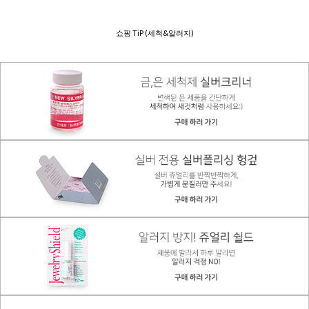
쇼핑 TiP (세척&알러지)