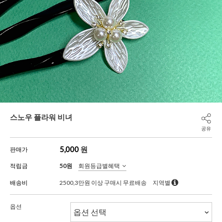
스노우 플라워 비녀
공유
5,000
원
판매가
적립금
50원
회원등급별혜택
배송비
2500,3만원 이상 구매시 무료배송
지역별
옵션