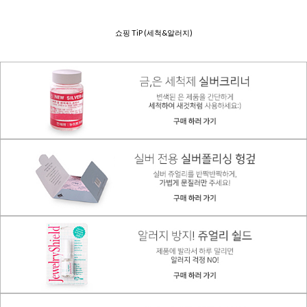
쇼핑 TiP (세척&알러지)