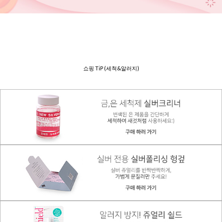
쇼핑 TiP (세척&알러지)