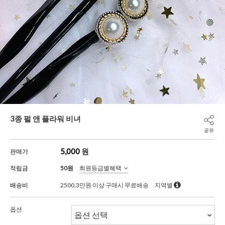
3종 펄 앤 플라워 비녀
공유
5,000
원
판매가
적립금
50원
회원등급별혜택
배송비
2500,3만원 이상 구매시 무료배송
지역별
옵션