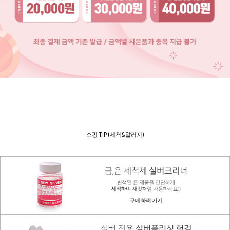
쇼핑 TiP (세척&알러지)