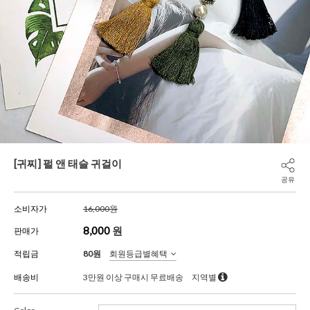
[귀찌] 펄 앤 태슬 귀걸이
공유
소비자가
16,000원
8,000
원
판매가
적립금
80원
회원등급별혜택
배송비
3만원 이상 구매시 무료배송
지역별