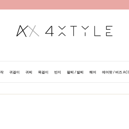
제작
귀걸이
귀찌
목걸이
반지
팔찌 / 발찌
헤어
에어팟 / 버즈 AC