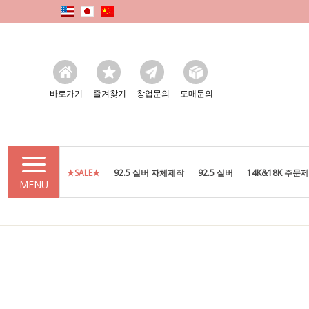
바로가기
즐겨찾기
창업문의
도매문의
★SALE★
92.5 실버 자체제작
92.5 실버
14K&18K 주문
MENU