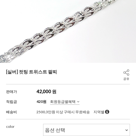
[실버] 컷팅 트위스트 팔찌
공유
42,000
원
판매가
적립금
420원
회원등급별혜택
배송비
2500,3만원 이상 구매시 무료배송
지역별
color