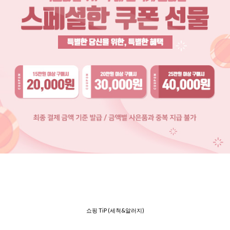
쇼핑 TiP (세척&알러지)