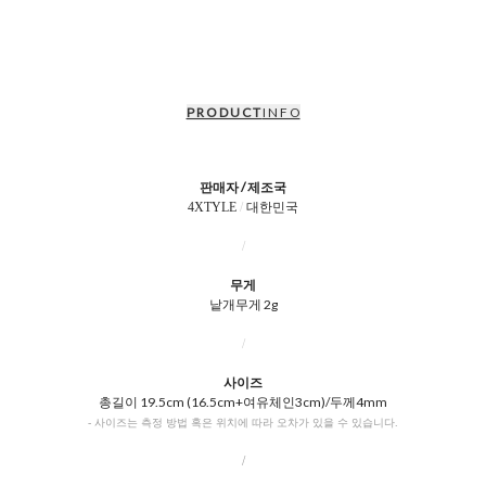
P R O D U C T
I N F O
판매자 / 제조국
4XTYLE
/
대한민국
/
무게
낱개무게 2g
/
사이즈
총길이 19.5cm (16.5cm+여유체인3cm)/두께4mm
- 사이즈는 측정 방법 혹은 위치에 따라 오차가 있을 수 있습니다.
/