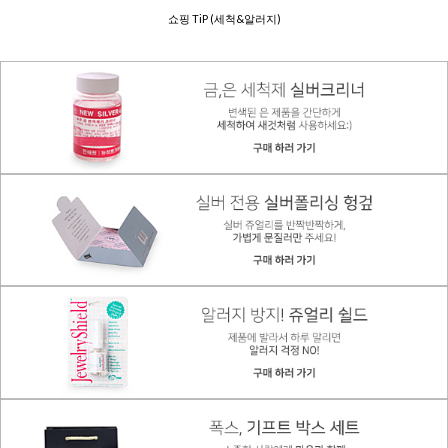
쇼핑 TiP (세척&알러지)