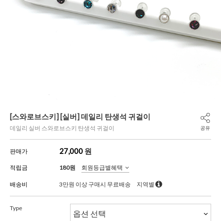
[스와로브스키] [실버] 데일리 탄생석 귀걸이
데일리 실버 스와로브스키 탄생석 귀걸이
공유
27,000
원
판매가
적립금
180원
회원등급별혜택
배송비
3만원 이상 구매시 무료배송
지역별
Type