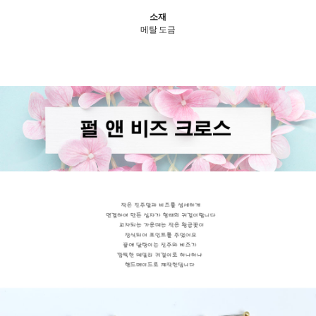
소재
메탈 도금