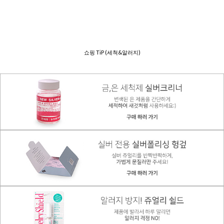
쇼핑 TiP (세척&알러지)