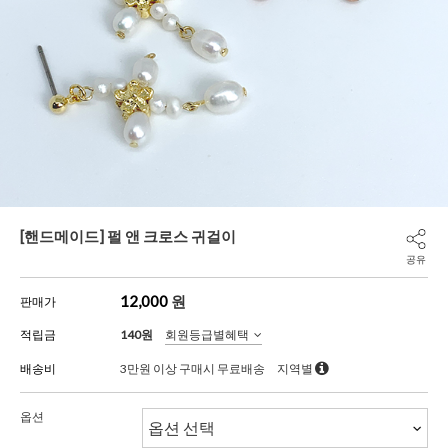
[핸드메이드] 펄 앤 크로스 귀걸이
공유
12,000
원
판매가
적립금
140원
회원등급별혜택
배송비
3만원 이상 구매시 무료배송
지역별
옵션