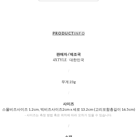
P R O D U C T
I N F O
판매자 / 제조국
4XTYLE
/
대한민국
/
무게 23g
/
사이즈
스몰비즈사이즈 1.2cm, 빅비즈사이즈2cm x 세로 13.2cm (고리포함총길이 16.5cm)
- 사이즈는 측정 방법 혹은 위치에 따라 오차가 있을 수 있습니다.
/
소재