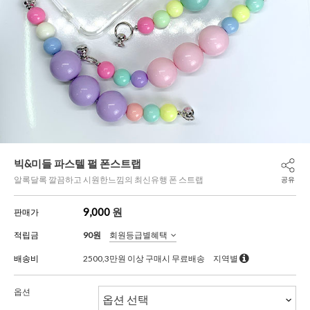
빅&미들 파스텔 펄 폰스트랩
알록달록 깔끔하고 시원한느낌의 최신유행 폰 스트랩
공유
9,000
원
판매가
적립금
90원
회원등급별혜택
배송비
2500,3만원 이상 구매시 무료배송
지역별
옵션