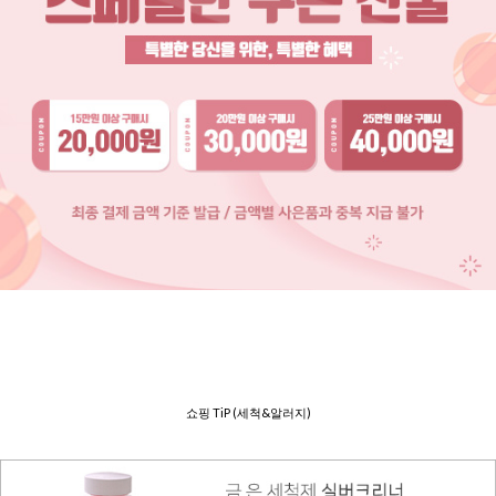
쇼핑 TiP (세척&알러지)