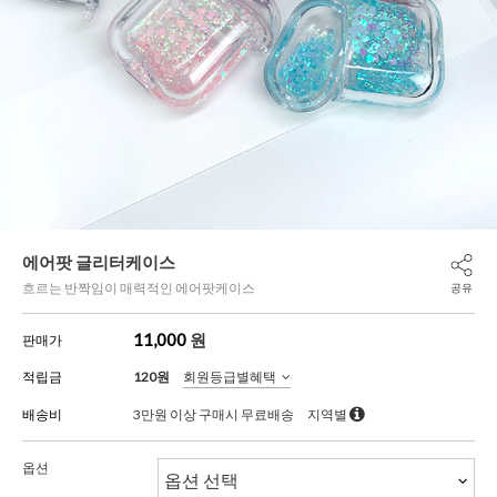
에어팟 글리터케이스
흐르는 반짝임이 매력적인 에어팟케이스
공유
11,000
원
판매가
적립금
120원
회원등급별혜택
배송비
3만원 이상 구매시 무료배송
지역별
옵션