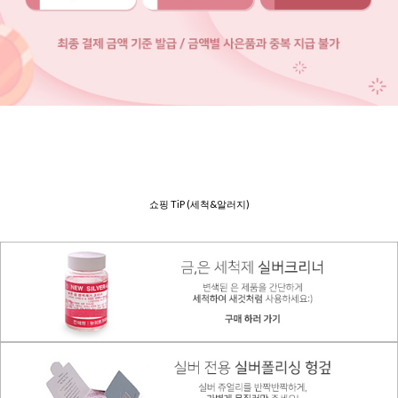
쇼핑 TiP (세척&알러지)