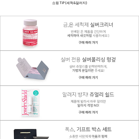
쇼핑 TiP (세척&알러지)