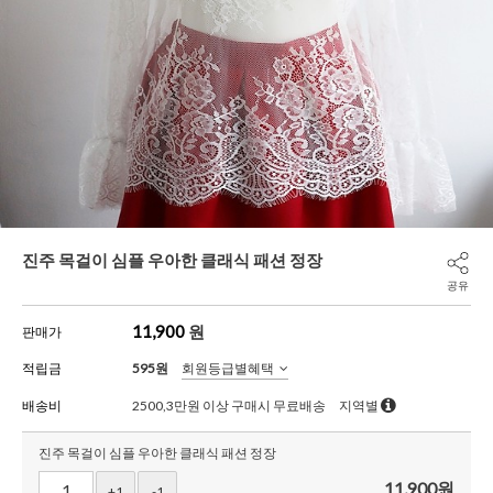
진주 목걸이 심플 우아한 클래식 패션 정장
공유
11,900
원
판매가
적립금
595원
회원등급별혜택
배송비
2500,3만원 이상 구매시 무료배송
지역별
진주 목걸이 심플 우아한 클래식 패션 정장
11,900
원
+1
-1