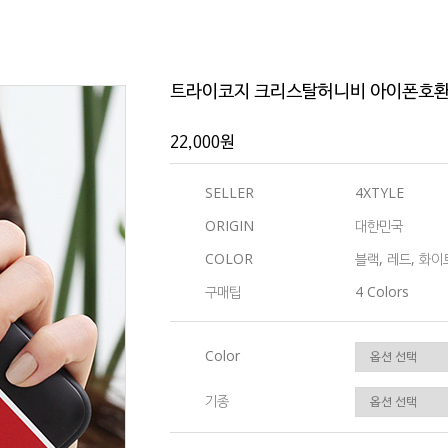
트라이코지 크리스탈허니비 아이폰호
22,000원
SELLER
4XTYLE
ORIGIN
대한민국
COLOR
블랙, 레드, 화
구매팁
4 Colors
Color
기종