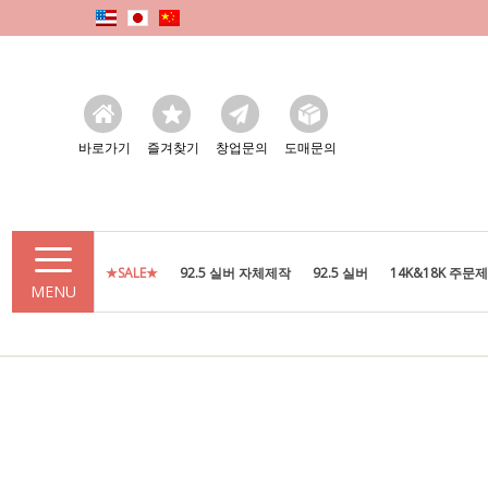
바로가기
즐겨찾기
창업문의
도매문의
★SALE★
92.5 실버 자체제작
92.5 실버
14K&18K 주문
MENU