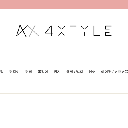
제작
귀걸이
귀찌
목걸이
반지
팔찌 / 발찌
헤어
에어팟 / 버즈 AC