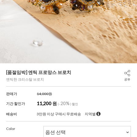
[품절임박] 엔틱 프로망스 브로치
엔틱한 크리스탈 브로치
공유
판매가
14,000원
11,200
원
20%
기간 할인가
(-
) 할인
배송비
3만원 이상 구매시 무료배송
지역별
Color