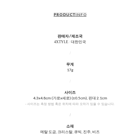
P R O D U C T
I N F O
판매자 / 제조국
4XTYLE
/
대한민국
/
무게
17g
/
사이즈
4.3x4.8cm (가로x세로) (±0.5cm), 핀대 2.1cm
- 사이즈는 측정 방법 혹은 위치에 따라 오차가 있을 수 있습니다.
/
소재
메탈 도금, 크리스탈, 큐빅, 진주, 비즈