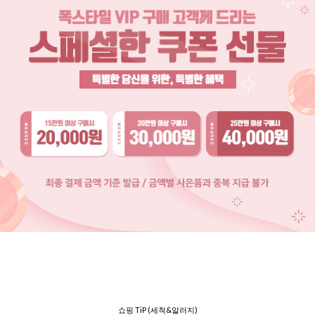
쇼핑 TiP (세척&알러지)