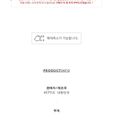
P R O D U C T
I N F O
판매자 / 제조국
4XTYLE
/
대한민국
/
무게