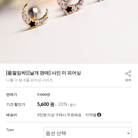
[품절임박] [낱개 판매] 샤인 미 피어싱
나를 더 빛내줄 피어싱 시리즈
공유
판매가
7,000원
5,600
원
20%
기간 할인가
(-
) 할인
배송비
3만원 이상 구매시 무료배송
지역별
Type