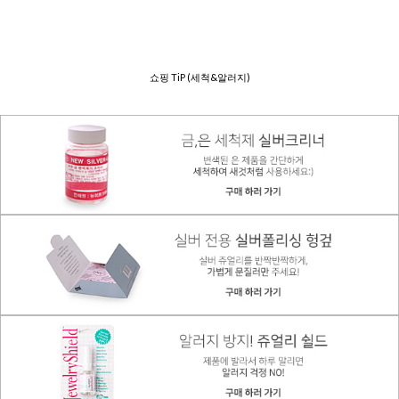
쇼핑 TiP (세척&알러지)