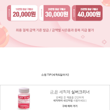
쇼핑 TiP (세척&알러지)