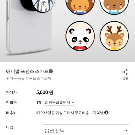
애니멀 프렌즈 스마트톡
귀여운 동물 친구들 스마트톡
공유
5,000
원
판매가
적립금
1%
회원등급별혜택
배송비
2500,3만원 이상 구매시 무료배송
지역별
타입