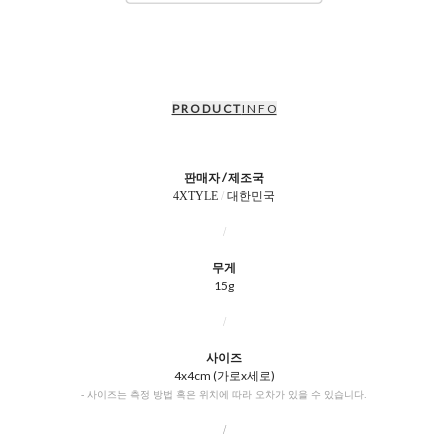
P R O D U C T
I N F O
판매자 / 제조국
4XTYLE
/
대한민국
/
무게
15g
/
사이즈
4x4cm (가로x세로)
- 사이즈는 측정 방법 혹은 위치에 따라 오차가 있을 수 있습니다.
/