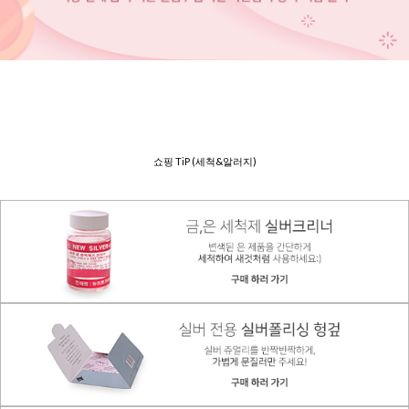
쇼핑 TiP (세척&알러지)