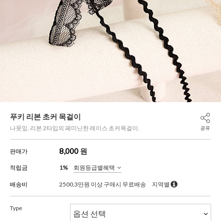
푸키 리본 초커 목걸이
나뭇잎, 리본 2타입의 페미닌한 레이스 초커목걸이.
공유
8,000
원
판매가
적립금
1%
회원등급별혜택
배송비
2500,3만원 이상 구매시 무료배송
지역별
Type